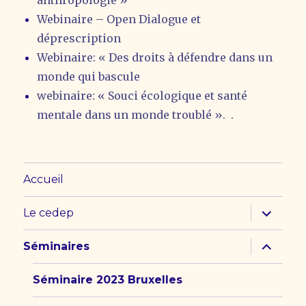
Webinaire – Open Dialogue et
déprescription
Webinaire: « Des droits à défendre dans un
monde qui bascule
webinaire: « Souci écologique et santé
mentale dans un monde troublé ». .
Accueil
ouvrir
Le cedep
le
sous-
menu
ouvrir
Séminaires
le
sous-
menu
Séminaire 2023 Bruxelles