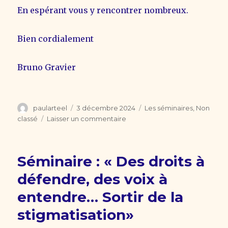
En espérant vous y rencontrer nombreux.
Bien cordialement
Bruno Gravier
Auteur
Publié
Catégories
paularteel
3 décembre 2024
Les séminaires
,
Non
le
sur
classé
Laisser un commentaire
webinaire:
«
Souci
Séminaire : « Des droits à
écologique
et
défendre, des voix à
santé
entendre… Sortir de la
mentale
dans
stigmatisation»
un
monde