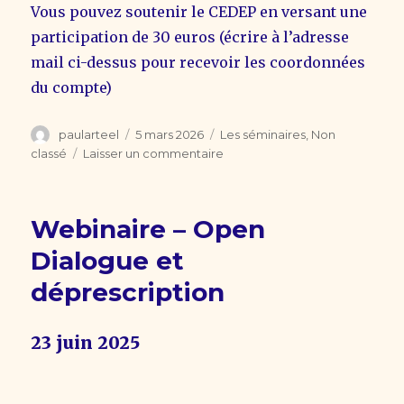
Vous pouvez soutenir le CEDEP en versant une
participation de 30 euros (écrire à l’adresse
mail ci-dessus pour recevoir les coordonnées
du compte)
Auteur
Publié
Catégories
paularteel
5 mars 2026
Les séminaires
,
Non
le
sur
classé
Laisser un commentaire
Webinaire:«
L’engagement
psychique
Webinaire – Open
de
la
Dialogue et
pratique, Dialogue
déprescription
entre
psychanalyse
et
23 juin 2025
anthropologie »