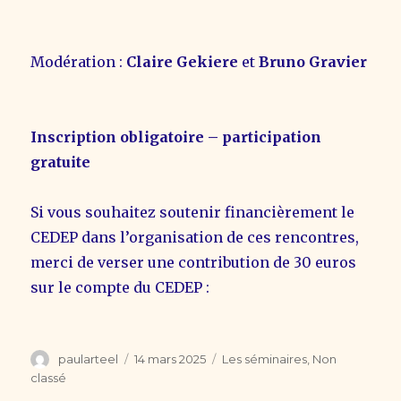
Modération :
Claire Gekiere
et
Bruno Gravier
Inscription obligatoire – participation
gratuite
Si vous souhaitez soutenir financièrement le
CEDEP dans l’organisation de ces rencontres,
merci de verser une contribution de 30 euros
sur le compte du CEDEP :
Auteur
Publié
Catégories
paularteel
14 mars 2025
Les séminaires
,
Non
le
classé